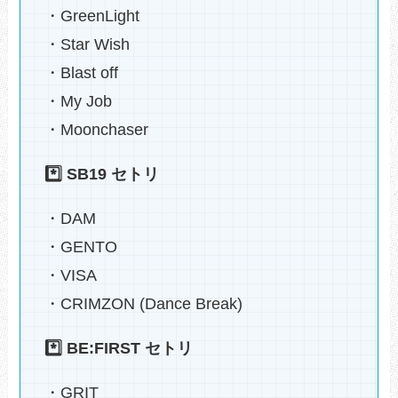
・GreenLight
・Star Wish
・Blast off
・My Job
・Moonchaser
*️⃣ SB19 セトリ
・DAM
・GENTO
・VISA
・CRIMZON (Dance Break)
*️⃣ BE:FIRST セトリ
・GRIT