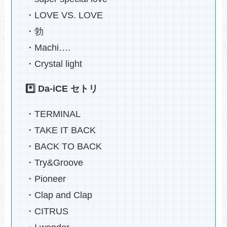
・LOVE VS. LOVE
・勃
・Machi….
・Crystal light
*️⃣ Da-iCE セトリ
・TERMINAL
・TAKE IT BACK
・BACK TO BACK
・Try&Groove
・Pioneer
・Clap and Clap
・CITRUS