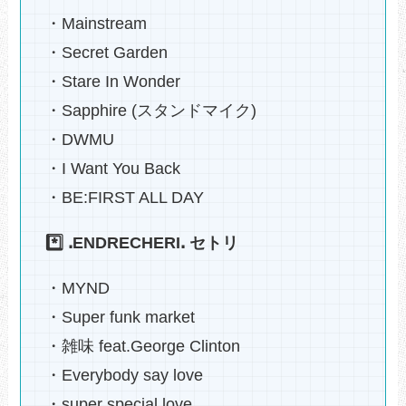
・Mainstream
・Secret Garden
・Stare In Wonder
・Sapphire (スタンドマイク)
・DWMU
・I Want You Back
・BE:FIRST ALL DAY
*️⃣ ꓸENDRECHERIꓸ セトリ
・MYND
・Super funk market
・雑味 feat.George Clinton
・Everybody say love
・super special love