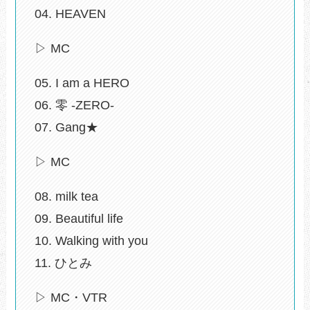
04. HEAVEN
▷ MC
05. I am a HERO
06. 零 -ZERO-
07. Gang★
▷ MC
08. milk tea
09. Beautiful life
10. Walking with you
11. ひとみ
▷ MC・VTR