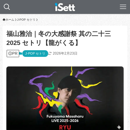
ホーム
J-POP セトリ
福山雅治｜冬の大感謝祭 其の二十三
2025 セトリ【龍がくる】
PR
2026年2月23日
J-POP セトリ