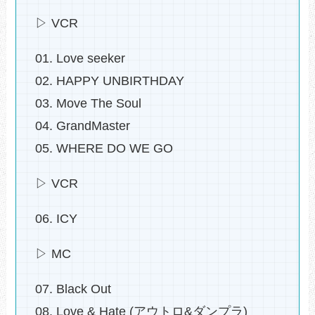
▷ VCR
01. Love seeker
02. HAPPY UNBIRTHDAY
03. Move The Soul
04. GrandMaster
05. WHERE DO WE GO
▷ VCR
06. ICY
▷ MC
07. Black Out
08. Love & Hate (アウトロ&ダンプラ)