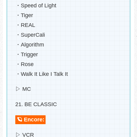
・Speed of Light
・Tiger
・REAL
・SuperCali
・Algorithm
・Trigger
・Rose
・Walk It Like I Talk It
▷ MC
21. BE CLASSIC
🪐 Encore:
▷ VCR