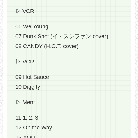
▷ VCR
06 We Young
07 Dunk Shot (イ・スンファン cover)
08 CANDY (H.O.T. cover)
▷ VCR
09 Hot Sauce
10 Diggity
▷ Ment
11 1, 2, 3
12 On the Way
13 YOU