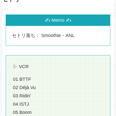
✍ Memo ✍
セトリ落ち： Smoothie・ANL
▷ VCR
01 BTTF
02 Déjà Vu
03 Ridin’
04 ISTJ
05 Boom