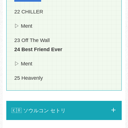
22 CHILLER
▷ Ment
23 Off The Wall
24 Best Friend Ever
▷ Ment
25 Heavenly
🇰🇷 ソウルコン セトリ