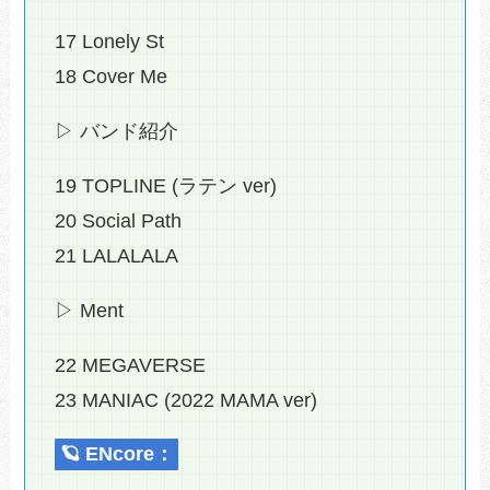
17 Lonely St
18 Cover Me
▷ バンド紹介
19 TOPLINE (ラテン ver)
20 Social Path
21 LALALALA
▷ Ment
22 MEGAVERSE
23 MANIAC (2022 MAMA ver)
🪐 ENcore：