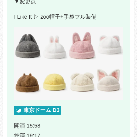
▼変更点
I Like It ▷ zoo帽子+手袋フル装備
東京ドーム D3
開演 15:58
終演 19:17