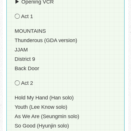
▶ Opening VCR
◯ Act 1
MOUNTAINS
Thunderous (GDA version)
JJAM
District 9
Back Door
◯ Act 2
Hold My Hand (Han solo)
Youth (Lee Know solo)
As We Are (Seungmin solo)
So Good (Hyunjin solo)