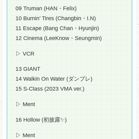
09 Truman (HAN・Felix)
10 Burnin’ Tires (Changbin・I.N)
11 Escape (Bang Chan・Hyunjin)
12 Cinema (LeeKnow・Seungmin)
▷ VCR
13 GIANT
14 Walkin On Water (ダンプレ)
15 S-Class (2023 VMA ver.)
▷ Ment
16 Hollow (初披露✨️)
▷ Ment