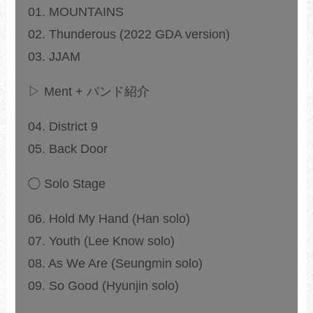
01. MOUNTAINS
02. Thunderous (2022 GDA version)
03. JJAM
▷ Ment + バンド紹介
04. District 9
05. Back Door
◯ Solo Stage
06. Hold My Hand (Han solo)
07. Youth (Lee Know solo)
08. As We Are (Seungmin solo)
09. So Good (Hyunjin solo)