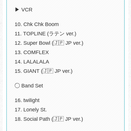
▶ VCR
10. Chk Chk Boom
11. TOPLINE (ラテン ver.)
12. Super Bowl (🇯🇵 JP ver.)
13. COMFLEX
14. LALALALA
15. GIANT (🇯🇵 JP ver.)
◯ Band Set
16. twilight
17. Lonely St.
18. Social Path (🇯🇵 JP ver.)