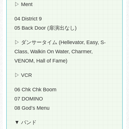
▷ Ment
04 District 9
05 Back Door (扉演出なし)
▷ ダンサータイム (Hellevator, Easy, S-
Class, Walkin On Water, Charmer,
VENOM, Hall of Fame)
▷ VCR
06 Chk Chk Boom
07 DOMINO
08 God’s Menu
▼ バンド