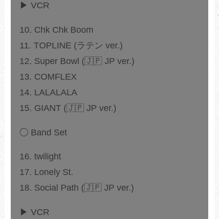
▶ VCR
10. Chk Chk Boom
11. TOPLINE (ラテン ver.)
12. Super Bowl (🇯🇵 JP ver.)
13. COMFLEX
14. LALALALA
15. GIANT (🇯🇵 JP ver.)
◯ Band Set
16. twilight
17. Lonely St.
18. Social Path (🇯🇵 JP ver.)
▶ VCR