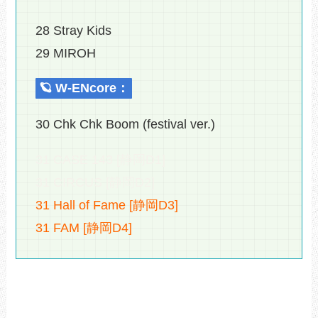
28 Stray Kids
29 MIROH
🪐 W-ENcore：
30 Chk Chk Boom (festival ver.)
31 CASE 143 [静岡D1]
31 CIRCUS [静岡D2]
31 Hall of Fame [静岡D3]
31 FAM [静岡D4]