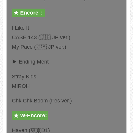
★ Encore：
I Like It
CASE 143 (🇯🇵 JP ver.)
My Pace (🇯🇵 JP ver.)
▶ Ending Ment
Stray Kids
MIROH
Chk Chk Boom (Fes ver.)
★ W-Encore:
Haven (東京D1)