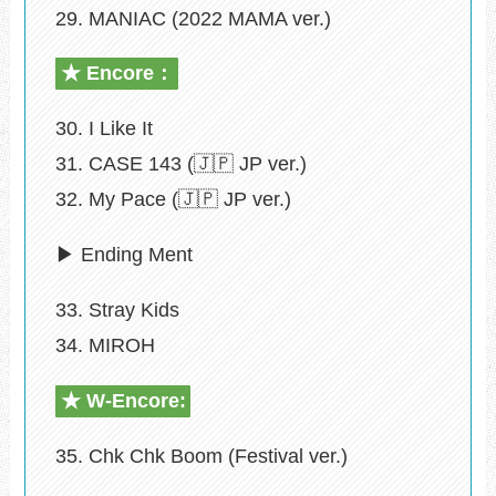
29. MANIAC (2022 MAMA ver.)
★ Encore：
30. I Like It
31. CASE 143 (🇯🇵 JP ver.)
32. My Pace (🇯🇵 JP ver.)
▶ Ending Ment
33. Stray Kids
34. MIROH
★ W-Encore:
35. Chk Chk Boom (Festival ver.)