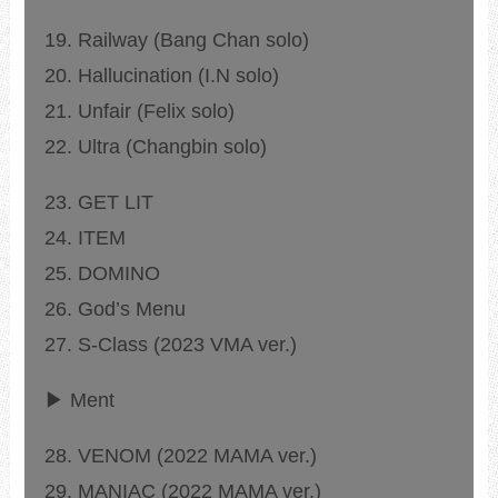
19. Railway (Bang Chan solo)
20. Hallucination (I.N solo)
21. Unfair (Felix solo)
22. Ultra (Changbin solo)
23. GET LIT
24. ITEM
25. DOMINO
26. God’s Menu
27. S-Class (2023 VMA ver.)
▶ Ment
28. VENOM (2022 MAMA ver.)
29. MANIAC (2022 MAMA ver.)