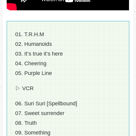
01. T.R.H.M
02. Humanoids
03. It’s true it’s here
04. Cheering
05. Purple Line
▷ VCR
06. Suri Suri [Spellbound]
07. Sweet surrender
08. Truth
09. Something