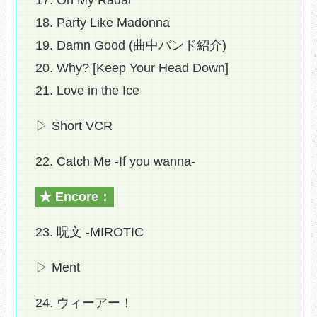
17. On My Radar
18. Party Like Madonna
19. Damn Good (曲中バンド紹介)
20. Why? [Keep Your Head Down]
21. Love in the Ice
▷ Short VCR
22. Catch Me -If you wanna-
★ Encore：
23. 呪文 -MIROTIC
▷ Ment
24. ウィーアー！