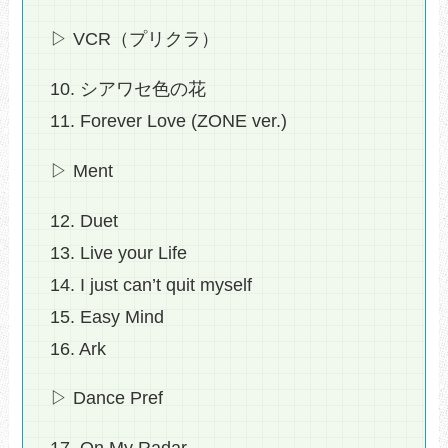
▷ VCR（プリクラ）
10. シアワセ色の花
11. Forever Love (ZONE ver.)
▷ Ment
12. Duet
13. Live your Life
14. I just can’t quit myself
15. Easy Mind
16. Ark
▷ Dance Pref