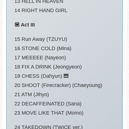
13 HELL IN HEAVEN
14 RIGHT HAND GIRL
💟 Act III
15 Run Away (TZUYU)
16 STONE COLD (Mina)
17 MEEEEE (Nayeon)
18 FIX A DRINK (Jeongyeon)
19 CHESS (Dahyun) 🎹
20 SHOOT (Firecracker) (Chaeyoung)
21 ATM (Jihyo)
22 DECAFFEINATED (Sana)
23 MOVE LIKE THAT (Momo)
24 TAKEDOWN (TWICE ver.)