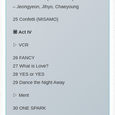
– Jeongyeon, Jihyo, Chaeyoung
25 Confetti (MISAMO)
💟 Act IV
▷ VCR
26 FANCY
27 What is Love?
28 YES or YES
29 Dance the Night Away
▷ Ment
30 ONE SPARK