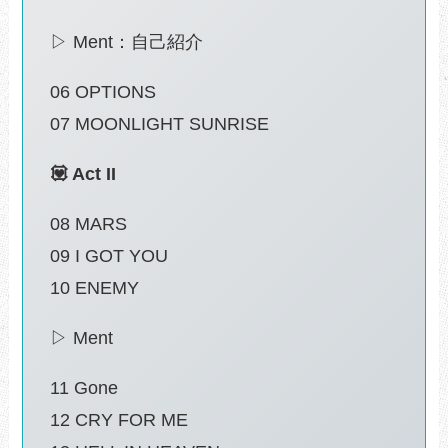
▷ Ment：自己紹介
06 OPTIONS
07 MOONLIGHT SUNRISE
💟 Act II
08 MARS
09 I GOT YOU
10 ENEMY
▷ Ment
11 Gone
12 CRY FOR ME