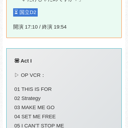
⏳️ 国立D2
開演 17:10 / 終演 19:54
💟 Act I
▷ OP VCR：
01 THIS IS FOR
02 Strategy
03 MAKE ME GO
04 SET ME FREE
05 I CAN’T STOP ME