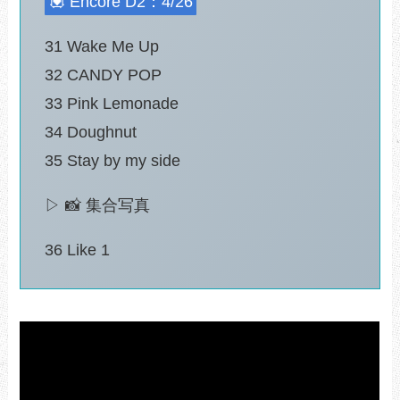
💟 Encore D2：4/26
31 Wake Me Up
32 CANDY POP
33 Pink Lemonade
34 Doughnut
35 Stay by my side
▷ 📸 集合写真
36 Like 1